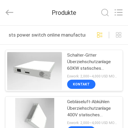
Siny
New
Energy
Produkte
Co.,
Limited.
All
Rights
Reserved.
STARTSEITE
sts power switch online manufacture
PRODUKTE
Schalter-Gitter
Überziehschutzanlage
ÜBER
60KW statisches
UNS
Übergangsangeschlossen
Exwork: 2,000~4,000 USD MOQ:1
weg vom Gitter
KONTAKT
Überziehschutzanlagen-
FABRIK
Netzschalter
Gebläseluft-Abkühlen
TOUR
Überziehschutzanlage
400V statisches
QUALITÄTSKONTROLLE
Übergangsdes schalter-
Exwork: 2,000~4,000 USD MOQ:1