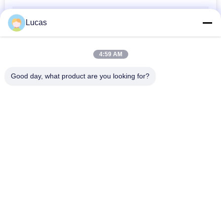
Lucas
4:59 AM
Good day, what product are you looking for?
Beliebte Kategorien
Alle
Wechselstrom-DC-
Batterieenergiespeichersy
Konverter
Statischer Schalter 
DC-DC-Konverter
Überziehschutzanlage 
Übergangs
Energie-Speicher-