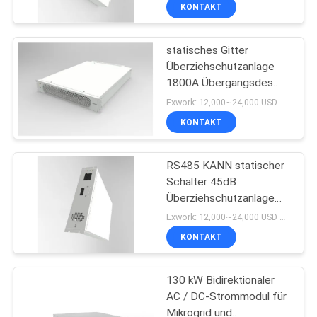
50Hz 60Hz
KONTAKT
KONTAKT
statisches Gitter
Überziehschutzanlage
NACHRICHTEN
1800A Übergangsdes
schalter-1080KW
Exwork: 12,000~24,000 USD MOQ:1
angeschlossen und weg
REFERENZEN
KONTAKT
vom Gitter-
Schaltelement 45dB
SITEMAP
RS485 KANN statischer
Schalter 45dB
Überziehschutzanlage
DATENSCHUTZRICHTLINIE
Übergangsauf Gitter weg
Exwork: 12,000~24,000 USD MOQ:1
zum Gitter
KONTAKT
130 kW Bidirektionaler
AC / DC-Strommodul für
Mikrogrid und